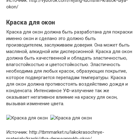
Источник: http://vyborok.com/rejting-luchshih-krasok-dlya-
okon/
Краска для окон
Краска для окон должна быть разработана для покраски
именно окон и сделано это должно быть
производителем, заслуживаем доверия. Она может быть
масляной, алкидной или дисперсионной. Краска для окон
должна быть качественной и обладать эластичностью,
влагостойкостью и цветостойкостью. Эластичность
необходима для любых красок, образующих покрытие,
которое подвергается перепадам температуры. Краска
для окон должна противостоять воздействию дождя и
конденсата. Интенсивное УФ-излучение так же
оказывает негативное влияние на краску для окон,
вызывая изменение цвета.
Источник: http://tbmmarket.ru/lakokrasochnye-
materialy/kraski/dlya-derevyannykh-okon/