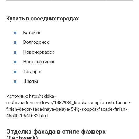
Купить в соседних городах
Батайск
Волгодонск
Новочеркасск
Новошахтинск
Таганрог
Шахты
Источник: http://skidka-
rostovnadonu.ru/tovar/1482984_kraska-soppka-osb-facade-
finish-decor-fasadnaya-belaya-5-kg-soppka-facade-finish-
4650070641632.html
Отделка фасада в стиле фахверк
(Fachwerk)