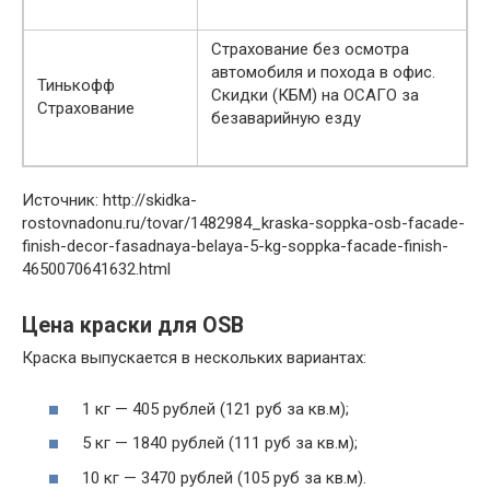
Страхование без осмотра
автомобиля и похода в офис.
Тинькофф
Скидки (КБМ) на ОСАГО за
Страхование
безаварийную езду
Источник: http://skidka-
rostovnadonu.ru/tovar/1482984_kraska-soppka-osb-facade-
finish-decor-fasadnaya-belaya-5-kg-soppka-facade-finish-
4650070641632.html
Цена краски для OSB
Краска выпускается в нескольких вариантах:
1 кг — 405 рублей (121 руб за кв.м);
5 кг — 1840 рублей (111 руб за кв.м);
10 кг — 3470 рублей (105 руб за кв.м).