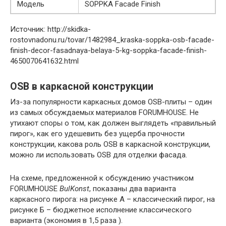
Модель
SOPPKA Facade Finish
Источник: http://skidka-
rostovnadonu.ru/tovar/1482984_kraska-soppka-osb-facade-
finish-decor-fasadnaya-belaya-5-kg-soppka-facade-finish-
4650070641632.html
OSB в каркасной конструкции
Из-за популярности каркасных домов OSB-плиты – один
из самых обсуждаемых материалов FORUMHOUSE. Не
утихают споры о том, как должен выглядеть «правильный
пирог», как его удешевить без ущерба прочности
конструкции, какова роль OSB в каркасной конструкции,
можно ли использовать OSB для отделки фасада.
На схеме, предложенной к обсуждению участником
FORUMHOUSE
BulKonst
, показаны два варианта
каркасного пирога: на рисунке А – классический пирог, на
рисунке Б – бюджетное исполнение классического
варианта (экономия в 1,5 раза ).