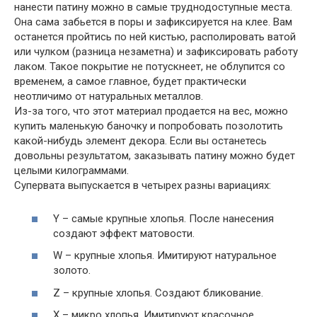
нанести патину можно в самые труднодоступные места.
Она сама забьется в поры и зафиксируется на клее. Вам
останется пройтись по ней кистью, располировать ватой
или чулком (разница незаметна) и зафиксировать работу
лаком. Такое покрытие не потускнеет, не облупится со
временем, а самое главное, будет практически
неотличимо от натуральных металлов.
Из-за того, что этот материал продается на вес, можно
купить маленькую баночку и попробовать позолотить
какой-нибудь элемент декора. Если вы останетесь
довольны результатом, заказывать патину можно будет
целыми килограммами.
Супервата выпускается в четырех разны вариациях:
Y – самые крупные хлопья. После нанесения
создают эффект матовости.
W – крупные хлопья. Имитируют натуральное
золото.
Z – крупные хлопья. Создают бликование.
X – микро хлопья. Имитируют красочное