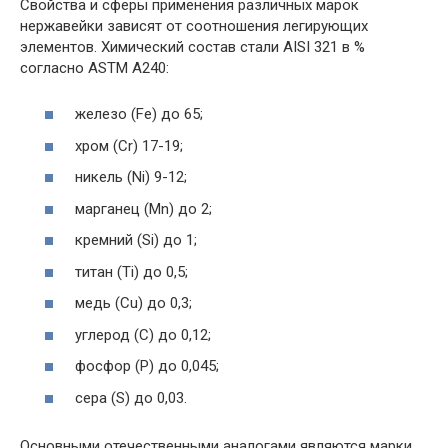
Свойства и сферы применения различных марок
нержавейки зависят от соотношения легирующих
элементов. Химический состав стали AISI 321 в %
согласно ASTM A240:
железо (Fe) до 65;
хром (Cr) 17-19;
никель (Ni) 9-12;
марганец (Mn) до 2;
кремний (Si) до 1;
титан (Ti) до 0,5;
медь (Cu) до 0,3;
углерод (C) до 0,12;
фосфор (P) до 0,045;
сера (S) до 0,03.
Основными отечественными аналогами являются марки