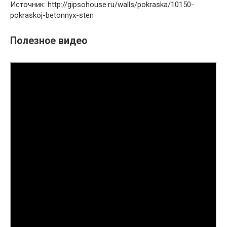
Источник: http://gipsohouse.ru/walls/pokraska/10150-
pokraskoj-betonnyx-sten
Полезное видео