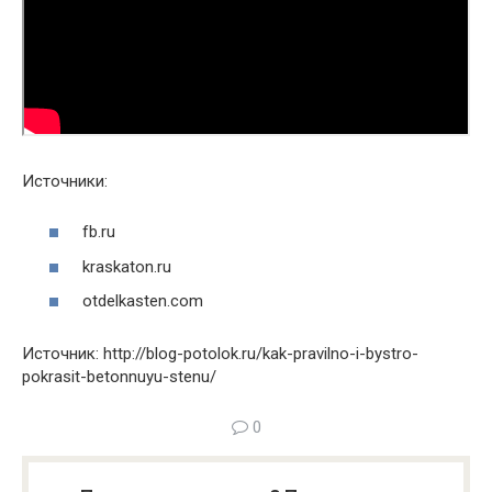
Источники:
fb.ru
kraskaton.ru
otdelkasten.com
Источник: http://blog-potolok.ru/kak-pravilno-i-bystro-
pokrasit-betonnuyu-stenu/
0