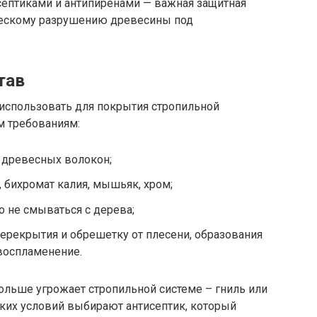
септиками и антипиренами — важная защитная
ческому разрушению древесины под
тав
использовать для покрытия стропильной
м требованиям:
у древесных волокон;
 бихромат калия, мышьяк, хром;
о не смываться с дерева;
ерекрытия и обрешетку от плесени, образования
 воспламенение.
больше угрожает стропильной системе – гниль или
ких условий выбирают антисептик, который