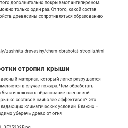
 этого дополнительно покрывают антипиреном.
ожно только один раз. От того, какой состав
войств древесины сопротивляться образованию
aly/zashhita-drevesiny/chem-obrabotat-stropila.html
ботки стропил крыши
евесный материал, который легко разрушается
аменяется в случае пожара. Чем обработать
ужбы и исключить образование плесневой
 рынке составов наиболее эффективен? Это
бладающих климатических условий. Влажно –
одимо уберечь древо от огня.