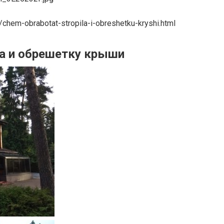
/chem-obrabotat-stropila-i-obreshetku-kryshi.html
а и обрешетку крыши