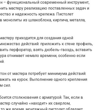
он – функциональный современный инструмент,
чить мастеру реализацию поставленных задач и
чество и надежность крепежа. Пистолет
в монолиты из шлакоблока, кирпича, металла,
мастеру приходится для создания одной
множество действий: приложить к стене профиль,
авить перфоратор, взять дюбель-гвоздь, вставить
дура отнимает немало времени, особенно если
ий.
тон от мастера потребует минимума действий:
ажать на курок. Выполнение одного крепления
м сил.
оится столкновения с арматурой. Так, если в
астер случайно «находит» их сверлом,
 то же время, монтажный пистолет обладает