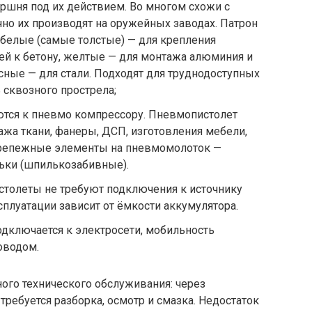
оршня под их действием. Во многом схожи с
но их производят на оружейных заводах. Патрон
белые (самые толстые) — для крепления
ей к бетону, желтые — для монтажа алюминия и
асные — для стали. Подходят для труднодоступных
сквозного прострела;
тся к пневмо компрессору. Пневмопистолет
жа ткани, фанеры, ДСП, изготовления мебели,
 Крепежные элементы на пневмомолоток —
льки (шпилькозабивные).
толеты не требуют подключения к источнику
сплуатации зависит от ёмкости аккумулятора.
дключается к электросети, мобильность
оводом.
ого технического обслуживания: через
ребуется разборка, осмотр и смазка. Недостаток