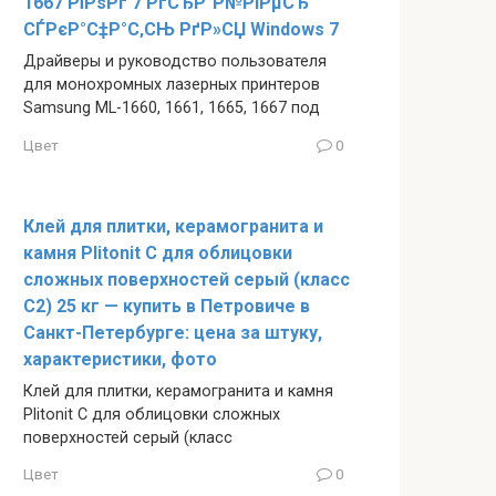
1667 РїРѕРґ 7 РґСЂР°Р№РІРµСЂ
СЃРєР°С‡Р°С‚СЊ РґР»СЏ Windows 7
Драйверы и руководство пользователя
для монохромных лазерных принтеров
Samsung ML-1660, 1661, 1665, 1667 под
Цвет
0
Клей для плитки, керамогранита и
камня Plitonit C для облицовки
сложных поверхностей серый (класс
С2) 25 кг — купить в Петровиче в
Санкт-Петербурге: цена за штуку,
характеристики, фото
Клей для плитки, керамогранита и камня
Plitonit C для облицовки сложных
поверхностей серый (класс
Цвет
0