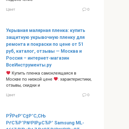
Цвет
0
Укрывная малярная пленка: купить
защитную укрывочную пленку для
ремонта и покраски по цене от 51
руб, каталог, отзывы — Москва и
Россия – интернет-магазин
ВсеИнструменты.ру
Купить пленка самоклеящаяся в
Москве по низкой цене
: характеристики,
отзывы, скидки и
Цвет
0
РЎРєР°С‡Р°С‚СЊ
РґСЂР°Р№РІРµСЂР° Samsung ML-