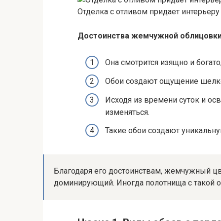
Отделка с отливом придает интерьеру
Достоинства жемчужной облицовк
Она смотрится изящно и богат
Обои создают ощущение шелко
Исходя из времени суток и ос
изменяться.
Такие обои создают уникальную
Благодаря его достоинствам, жемчужный цв
доминирующий. Иногда полотнища с такой ок