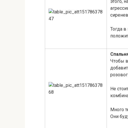
этого, 
агресси
сиренев
Тогда в
положит
Спальн
Чтобы в
добавит
розовог
Не стои
комбина
Много т
Они буд