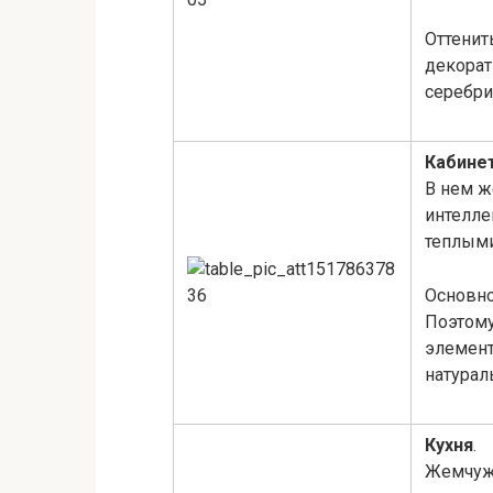
Оттенит
декорат
серебри
Кабине
В нем ж
интелле
теплыми
Основно
Поэтому
элемент
натурал
Кухня
.
Жемчужн