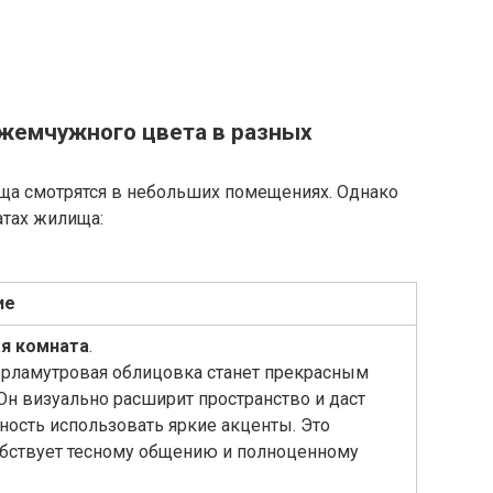
 жемчужного цвета в разных
ща смотрятся в небольших помещениях. Однако
атах жилища:
ие
ая комната
.
ерламутровая облицовка станет прекрасным
Он визуально расширит пространство и даст
ость использовать яркие акценты. Это
бствует тесному общению и полноценному