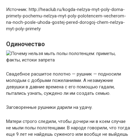
Источник: http://heaclub.ru/kogda-nelzya-myt-poly-doma-
primety-pochemu-nelzya-myt-poly-polotencem-vecherom-
na-noch-posle-uhoda-gostej-pered-dorogoj-chem-nelzya-
myt-poly-primety
Одиночество
Свадебное расшитое полотно — рушник — подносили
молодым с добрыми пожеланиями. А незамужние
девушки в давние времена с его помощью гадали,
пытались узнать, суждено ли им создать семью.
Заговоренные рушники дарили на удачу.
Матери строго следили, чтобы дочери ни в коем случае
не мыли полы полотенцами. В народе говорили, что тогда
еще 9 лет не найдешь суженого или вообще не выйдешь