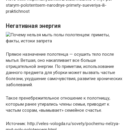
starym-polotentsem-narodnye-primety-sueveriya-ili-
praktichnost
Негативная энергия
Прямое назначение полотенца — осушить тело после
мытья. Ветшая, оно накапливает все больше
отрицательной энергии. По приметам, использование
данного предмета для уборки может вызвать частые
болезни, ухудшение самочувствия, развитие хронических
заболеваний.
Такое пренебрежительное отношение к полотнищу,
которым ранее утирались члены семьи, приводит к
частым ссорам, «вымывает» семейное счастье.
Источник: http://veles-vologda.ru/sovety/pochemu-nelzya-
myt-poly-polotencem.html