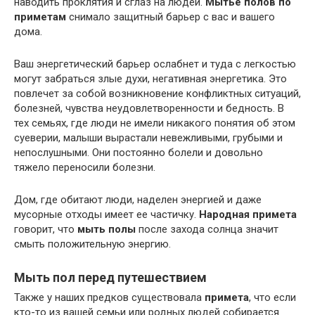
наводить проклятия и сглаз на людей.
Мытье полов по
приметам
снимало защитный барьер с вас и вашего
дома.
Ваш энергетический барьер ослабнет и туда с легкостью
могут забраться злые духи, негативная энергетика. Это
повлечет за собой возникновение конфликтных ситуаций,
болезней, чувства неудовлетворенности и бедность. В
тех семьях, где люди не имели никакого понятия об этом
суеверии, малыши вырастали невежливыми, грубыми и
непослушными. Они постоянно болели и довольно
тяжело переносили болезни.
Дом, где обитают люди, наделен энергией и даже
мусорные отходы имеет ее частичку.
Народная примета
говорит, что
мыть полы
после захода солнца значит
смыть положительную энергию.
Мыть пол перед путешествием
Также у наших предков существовала
примета
, что если
кто-то из вашей семьи или родных людей собирается