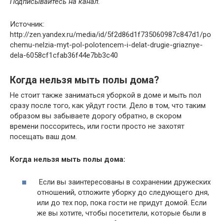
Подписывайтесь на канал.
Источник:
http://zen.yandex.ru/media/id/5f2d86d1f735060987c847d1/po
chemu-nelzia-myt-pol-polotencem-i-delat-drugie-griaznye-
dela-6058cf1cfab36f44e7bb3c40
Когда нельзя мыть полы дома?
Не стоит также заниматься уборкой в доме и мыть пол
сразу после того, как уйдут гости. Дело в том, что таким
образом вы забываете дорогу обратно, в скором
времени поссоритесь, или гости просто не захотят
посещать ваш дом.
Когда нельзя мыть полы дома:
Если вы заинтересованы в сохранении дружеских
отношений, отложите уборку до следующего дня,
или до тех пор, пока гости не придут домой. Если
же вы хотите, чтобы посетители, которые были в