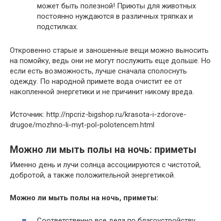
может быть полезной! Приюты для животных
постоянно нуждаются в различных тряпках и
подстилках.
Откровенно старые и заношенные вещи можно выносить
на помойку, ведь они не могут послужить еще дольше. Но
если есть возможность, лучше сначала сполоснуть
одежду. По народной примете вода очистит ее от
накопленной энергетики и не причинит никому вреда.
Источник: http://npcriz-bigshop.ru/krasota-i-zdorove-
drugoe/mozhno-li-myt-pol-polotencem.html
Можно ли мыть полы на ночь: приметы
Именно день и лучи солнца ассоциируются с чистотой,
добротой, а также положительной энергетикой.
Можно ли мыть полы на ночь, приметы:
Соответственно все дела по благоустройству