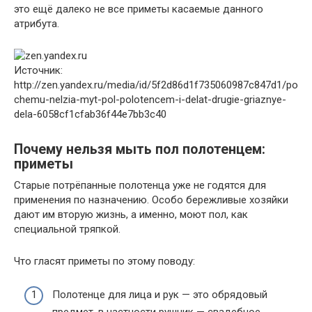
это ещё далеко не все приметы касаемые данного
атрибута.
Источник:
http://zen.yandex.ru/media/id/5f2d86d1f735060987c847d1/po
chemu-nelzia-myt-pol-polotencem-i-delat-drugie-griaznye-
dela-6058cf1cfab36f44e7bb3c40
Почему нельзя мыть пол полотенцем:
приметы
Старые потрёпанные полотенца уже не годятся для
применения по назначению. Особо бережливые хозяйки
дают им вторую жизнь, а именно, моют пол, как
специальной тряпкой.
Что гласят приметы по этому поводу:
Полотенце для лица и рук — это обрядовый