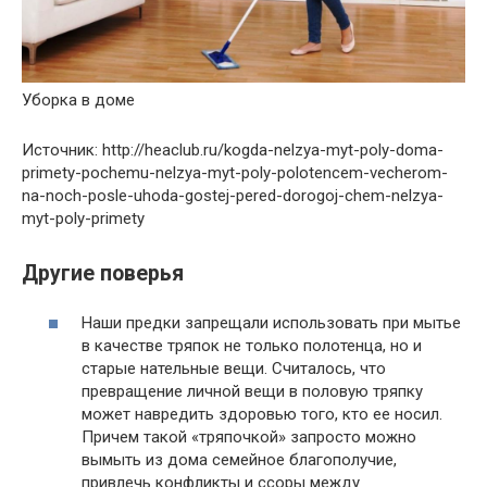
Уборка в доме
Источник: http://heaclub.ru/kogda-nelzya-myt-poly-doma-
primety-pochemu-nelzya-myt-poly-polotencem-vecherom-
na-noch-posle-uhoda-gostej-pered-dorogoj-chem-nelzya-
myt-poly-primety
Другие поверья
Наши предки запрещали использовать при мытье
в качестве тряпок не только полотенца, но и
старые нательные вещи. Считалось, что
превращение личной вещи в половую тряпку
может навредить здоровью того, кто ее носил.
Причем такой «тряпочкой» запросто можно
вымыть из дома семейное благополучие,
привлечь конфликты и ссоры между