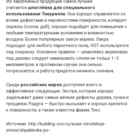
Из зарубежных продукций самой лучшей
считается
шпатлёвка для специального
использования Тикурилла
. Она хорошо справляется со
всеми дефектами и неровностями поверхности, копирует
окраску (сосна, дуб), хорошо подойдёт для помещения с
любыми температурными условиями и влажностью
воздуха. Более популярные смеси акрила: Лакра
подходит для любого паркетного пола, VGT используется
под покраску. Основное правило — шпаклёвку акриловую
под дерево следует намазывать слоем не толще 1−2
миллиметров, в противном случае она сильно
потрескается, и работу придётся начинать сначала.
Среди
российских марок
доступнее всего и
эффективнее следующие: Экстра, которая хорошо
заделывает даже самые мелкие дефекты дерева, сучки и
трещинки; Радуга — быстро высыхает и хорошо крепится
к поверхности; а также известна фирма Текс.
Источник: http://building-ooo.ru/suxie-stroitelnye-
smesi/shpaklevka-po-