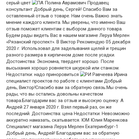
серый цвет
Полина Аврамович Продавец
консультант Добрый день, Cергей! Спасибо Вам за
оставленный отзыв о товаре. Нам очень Важно знать
мнение каждого клиента. Мы уверены, что именно Ваш
отзыв поможет клиентам с выбором данного товара.
Будем рады видеть Вас в нашем магазине Леруа Мерлен
«Рязанский проспект». В Виктор Рекомендую 05 декабря
2020 г. Использовал для заделывания щелей и трещин
разного размера в кирпичном доме после усадки.
Достоинства: Экономна, твердеет хорошо. После
высыхания хорошо ровняется шкуркой или станком.
Недостатки: надо приноровиться
Равчеева Ирина
специалист проектов по работе с клиентами Добрый
день, Виктор!Спасибо вам за обратную связь.Мы очень
рады, что вы остались довольны качеством
товара.Благодарим вас за отзыв и высокую оценку. А
Андрей 27 января 2020 г. Взял первый раз, он же
последний. Достоинства: цена Недостатки: Невозможно
аккуратно намазать, скатывается. ЮМ Юлия Маренкова
Специалист магазина Леруа Мерлен Екатеринбург-1
Добрый день, Андрей! Благодарим вас за обратную