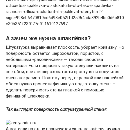
otlicaetsa-spaklevka-ot-stukaturki-cto-takoe-spatlevka-
raznica-i-otlicia-stukaturit-ili-spaklevat-steny.html?
sign=998eb6470819cd6d98e052ffd25964ada392b4bc0d6c810
c30b351f23f077ef0:1619127697
А зачем же нужна шпаклёвка?
Штукатурка выравнивает плоскость, убирает кривизну. Но
поверхность остается шероховатой, пористой, с
небольшими «раковинками» — таковы свойства
материала. Если покрасить такую стену или наклеить на
неё обои, все эти шероховатости проступят и получится
очень некрасиво. Поэтому перед окраской или наклейкой
обоев нужно провести финишную подготовку стены –
сделать поверхность стены гладкой с помощью
финишной шпаклевки.
Так выглядит поверхность оштукатуренной стены:
А вот если на стену планируется укладка кафеля,
нужна