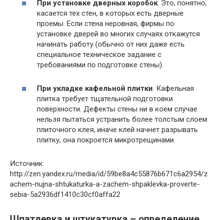
При установке дверных коробок
. Это, понятно,
касается тех стен, в которых есть дверные
проемы. Если стена неровная, фирмы по
установке дверей во многих случаях откажутся
начинать работу (обычно от них даже есть
специальное техническое задание с
требованиями по подготовке стены).
При укладке кафельной плитки
. Кафельная
плитка требует тщательной подготовки
поверхности. Дефекты стены ни в коем случае
нельзя пытаться устранить более толстым слоем
плиточного клея, иначе клей начнет разрывать
плитку, она покроется микротрещинами.
Источник:
http://zen.yandex.ru/media/id/59be8a4c55876b671c6a2954/z
achem-nujna-shtukaturka-a-zachem-shpaklevka-proverte-
sebia-5a2936df1410c30cf0affa22
Шпатлевка и штукатурка – определение,