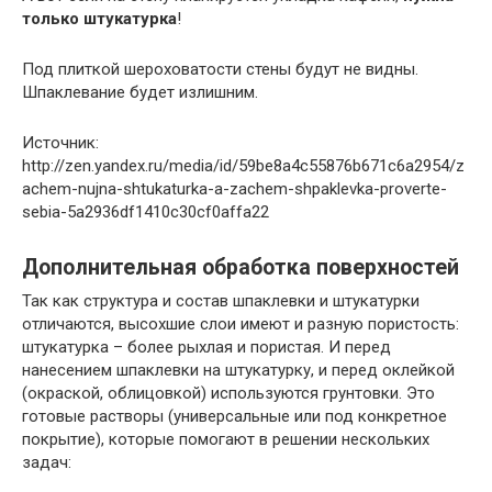
только штукатурка
!
Под плиткой шероховатости стены будут не видны.
Шпаклевание будет излишним.
Источник:
http://zen.yandex.ru/media/id/59be8a4c55876b671c6a2954/z
achem-nujna-shtukaturka-a-zachem-shpaklevka-proverte-
sebia-5a2936df1410c30cf0affa22
Дополнительная обработка поверхностей
Так как структура и состав шпаклевки и штукатурки
отличаются, высохшие слои имеют и разную пористость:
штукатурка – более рыхлая и пористая. И перед
нанесением шпаклевки на штукатурку, и перед оклейкой
(окраской, облицовкой) используются грунтовки. Это
готовые растворы (универсальные или под конкретное
покрытие), которые помогают в решении нескольких
задач: