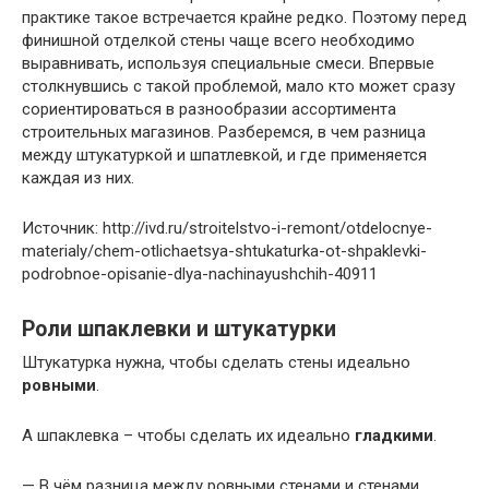
практике такое встречается крайне редко. Поэтому перед
финишной отделкой стены чаще всего необходимо
выравнивать, используя специальные смеси. Впервые
столкнувшись с такой проблемой, мало кто может сразу
сориентироваться в разнообразии ассортимента
строительных магазинов. Разберемся, в чем разница
между штукатуркой и шпатлевкой, и где применяется
каждая из них.
Источник: http://ivd.ru/stroitelstvo-i-remont/otdelocnye-
materialy/chem-otlichaetsya-shtukaturka-ot-shpaklevki-
podrobnoe-opisanie-dlya-nachinayushchih-40911
Роли шпаклевки и штукатурки
Штукатурка нужна, чтобы сделать стены идеально
ровными
.
А шпаклевка – чтобы сделать их идеально
гладкими
.
— В чём разница между ровными стенами и стенами