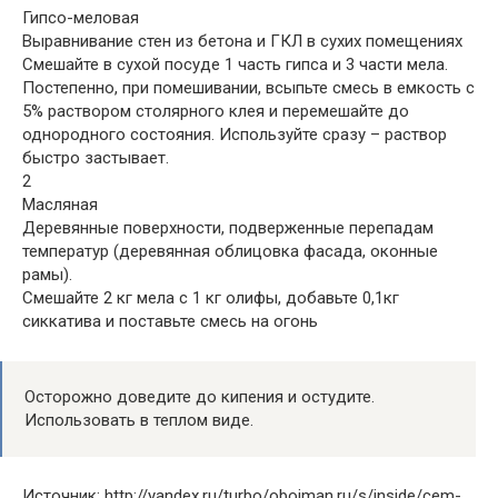
Гипсо-меловая
Выравнивание стен из бетона и ГКЛ в сухих помещениях
Смешайте в сухой посуде 1 часть гипса и 3 части мела.
Постепенно, при помешивании, всыпьте смесь в емкость с
5% раствором столярного клея и перемешайте до
однородного состояния. Используйте сразу – раствор
быстро застывает.
2
Масляная
Деревянные поверхности, подверженные перепадам
температур (деревянная облицовка фасада, оконные
рамы).
Смешайте 2 кг мела с 1 кг олифы, добавьте 0,1кг
сиккатива и поставьте смесь на огонь
Осторожно доведите до кипения и остудите.
Использовать в теплом виде.
Источник: http://yandex.ru/turbo/oboiman.ru/s/inside/cem-