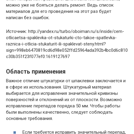
можно уже не бояться делать ремонт. Ведь список
материалов для его проведения на этот раз будет
написан без ошибок.
Источник: http://yandex.ru/turbo/oboiman.ru/s/inside/cem-
otlicaetsa-spaklevka-ot-stukaturki-cto-takoe-spatlevka-
raznica-i-otlicia-stukaturit-ili-spaklevat-steny.html?
sign=998eb6470819cd6d98e052ffd25964ada392b4bc0d6c810
c30b351f23f077ef0:1619127697
Область применения
Важное отличие штукатурки от шпаклевки заключается и
в сфере их использования. Штукатурный материал
выбирается для исправления значительной кривизны
поверхностей и отклонений их от плоскости. Возможно
исправление перепадов порядка 50 мм. Чтобы работы
были выполнены качественно, следует соблюдать
основные требования.
Если требуется исправить значительный перепад,