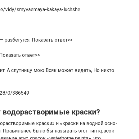
anie/vidy/smyvaemaya-kakaya-luchshe
— разбегутся. Показать ответ>>
 Показать ответ>>
ит. А спутницу мою Всяк может видеть, Но никто
828/0/386549
т водорастворимые краски?
до­рас­тво­ри­мые крас­ки» и «крас­ки на вод­ной осно­
и. Пра­виль­нее было бы назы­вать этот тип кра­сок
азва­ние этих кра­сок «waterborne paints
»,
что