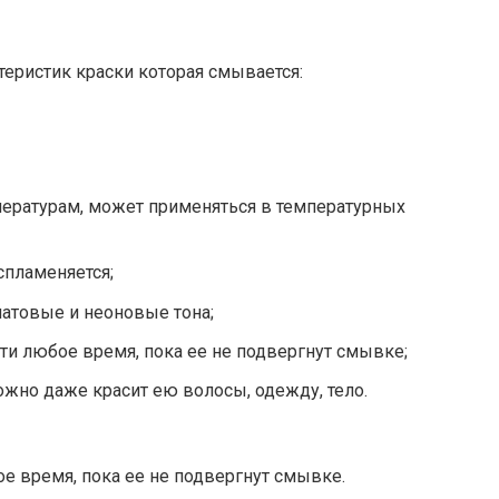
еристик краски которая смывается:
пературам, может применяться в температурных
оспламеняется;
матовые и неоновые тона;
ти любое время, пока ее не подвергнут смывке;
жно даже красит ею волосы, одежду, тело.
е время, пока ее не подвергнут смывке.