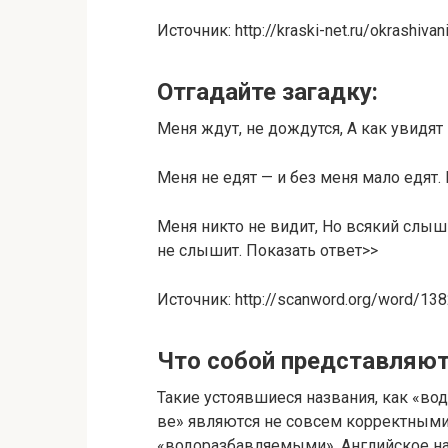
Источник: http://kraski-net.ru/okrashiv
Отгадайте загадку:
Меня ждут, не дождутся, А как увидят 
Меня не едят — и без меня мало едят.
Меня никто не видит, Но всякий слыш
не слышит. Показать ответ>>
Источник: http://scanword.org/word/13
Что собой представляю
Такие усто­яв­ши­е­ся назва­ния, как «во
ве» явля­ют­ся не совсем кор­рект­ны­м
«водо­раз­бав­ля­е­мы­ми». Англий­ское н