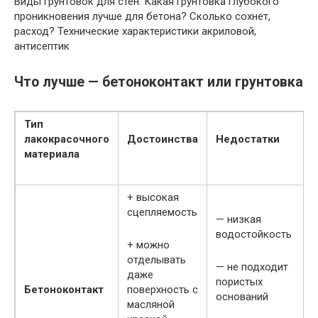
Виды грунтовок для стен. Какая грунтовка глубокого
проникновения лучше для бетона? Сколько сохнет,
расход? Технические характеристики акриловой,
антисептик
Что лучше — бетоноконтакт или грунтовка
Тип
лакокрасочного
Достоинства
Недостатки
материала
+ высокая
сцепляемость
— низкая
водостойкость
+ можно
отделывать
— не подходит
даже
пористых
Бетоноконтакт
поверхность с
оснований
масляной