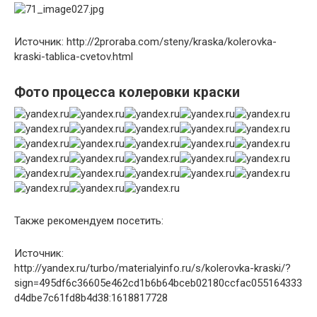
Источник: http://2proraba.com/steny/kraska/kolerovka-
kraski-tablica-cvetov.html
Фото процесса колеровки краски
Также рекомендуем посетить:
Источник:
http://yandex.ru/turbo/materialyinfo.ru/s/kolerovka-kraski/?
sign=495df6c36605e462cd1b6b64bceb02180ccfac055164333
d4dbe7c61fd8b4d38:1618817728