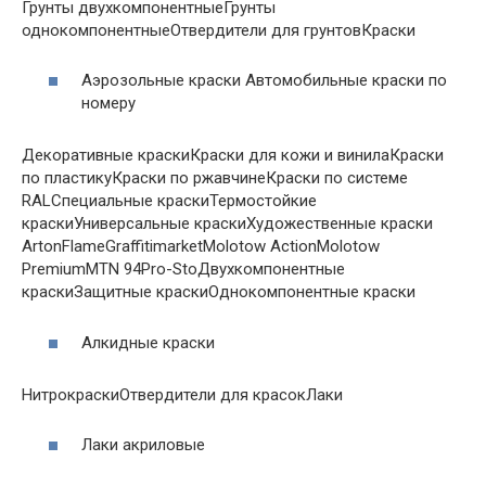
Грунты двухкомпонентныеГрунты
однокомпонентныеОтвердители для грунтовКраски
Аэрозольные краски Автомобильные краски по
номеру
Декоративные краскиКраски для кожи и винилаКраски
по пластикуКраски по ржавчинеКраски по системе
RALСпециальные краскиТермостойкие
краскиУниверсальные краскиХудожественные краски
ArtonFlameGraffitimarketMolotow ActionMolotow
PremiumMTN 94Pro-StoДвухкомпонентные
краскиЗащитные краскиОднокомпонентные краски
Алкидные краски
НитрокраскиОтвердители для красокЛаки
Лаки акриловые