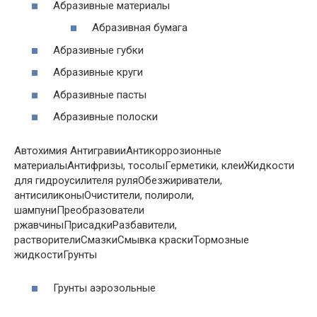
Абразивные материалы
Абразивная бумага
Абразивные губки
Абразивные круги
Абразивные пасты
Абразивные полоски
Автохимия АнтигравииАнтикоррозионные
материалыАнтифризы, тосолыГерметики, клеиЖидкости
для гидроусилителя руляОбезжириватели,
антисиликоныОчистители, полироли,
шампуниПреобразователи
ржавчиныПрисадкиРазбавители,
растворителиСмазкиСмывка краскиТормозные
жидкостиГрунты
Грунты аэрозольные