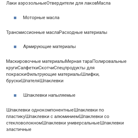
Лаки аэрозольныеОтвердители для лаковМасла
Моторные масла
Трансмиссионные маслаРасходные материалы
Армирующие материалы
Маскировочные материалыМерная тараПолировальные
кругиСалфеткиСкотчиСпецпродукты для
покраскиФильтрующие материалыШлифки,
брускиШпателяШпаклевки
Шпаклевки напыляемые
Шпаклевки однокомпонентныеШпаклевки по
пластикуШпаклевки с алюминиемШпаклевки со
стекловолокномШпаклевки универсальныеШпаклевки
эластичные