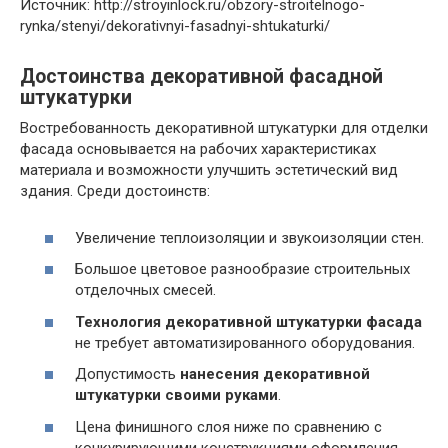
Источник: http://stroyinlock.ru/obzory-stroitelnogo-
rynka/stenyi/dekorativnyi-fasadnyi-shtukaturki/
Достоинства декоративной фасадной
штукатурки
Востребованность декоративной штукатурки для отделки
фасада основывается на рабочих характеристиках
материала и возможности улучшить эстетический вид
здания. Среди достоинств:
Увеличение теплоизоляции и звукоизоляции стен.
Большое цветовое разнообразие строительных
отделочных смесей.
Технология декоративной штукатурки фасада
не требует автоматизированного оборудования.
Допустимость
нанесения декоративной
штукатурки своими руками
.
Цена финишного слоя ниже по сравнению с
конкурирующими конструкциями оформления