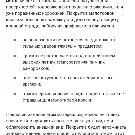
металлического забора. Особенно актуален для
поверхностей, подверженных появлению ржавчины или
уже поражённых коррозией. Покрытие молотковой
краской обеспечит надёжную и долговечную защиту
кованой ограде, забору из профнастила или чугуна:
на поверхности не останется следа даже от
сильных ударов тяжёлым предметом;
краска не растрескается под воздействием
высоких летних температур или зимних
заморозков;
цвет не потускнеет на протяжении долгого
времени;
атмосферные явления в виде осадков также не
страшны для молотковой краски.
Покрасив изделие этим материалом, можно не только
значительно продлить срок его эксплуатации, но и
облагородить внешний вид. Покрытие будет напоминать
художественную ковку, следы от удара молотком. Этот